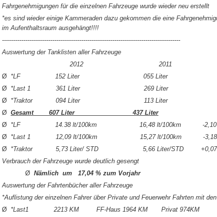
Fahrgenehmigungen für die einzelnen Fahrzeuge wurde wieder neu erstellt
*es sind wieder einige Kammeraden dazu gekommen die eine Fahrgenehmigung
im Aufenthaltsraum ausgehängt!!!!
--------------------------------------------------------------------------------------------
Auswertung der Tanklisten aller Fahrzeuge
2012 2011
Ø
*LF 152 Liter 055 Liter
Ø
*Last 1 361 Liter 269 Liter
Ø
*Traktor 094 Liter 113 Liter
Ø
Gesamt 607 Liter 437 Liter
Ø
*LF 14.38 lt/100km 16,48 lt/100km -2,10 lt
Ø
*Last 1 12,09 lt/100km 15,27 lt/100km -3,18 lt
Ø
*Traktor 5,73 Liter/ STD 5,66 Liter/STD 
Verbrauch der Fahrzeuge wurde deutlich gesengt
Ø
Nämlich um 17,04 % zum Vorjahr
Auswertung der Fahrtenbücher aller Fahrzeuge
*Auflistung der einzelnen Fahrer über Private und Feuerwehr Fahrten mit de
Ø
*Last1 2213 KM FF-Haus 1964 KM Privat 974KM