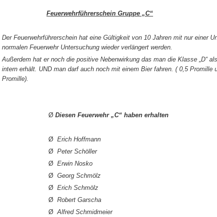
Feuerwehrführerschein Gruppe „C“
Der Feuerwehrführerschein hat eine Gültigkeit von 10 Jahren mit nur einer U
normalen Feuerwehr Untersuchung wieder verlängert werden.
Außerdem hat er noch die positive Nebenwirkung das man die Klasse „D“ al
intern erhält. UND man darf auch noch mit einem Bier fahren. ( 0,5 Promille u
Promille).
Ø
Diesen Feuerwehr „C“ haben erhalten
Ø
Erich Hoffmann
Ø
Peter Schöller
Ø
Erwin Nosko
Ø
Georg Schmölz
Ø
Erich Schmölz
Ø
Robert Garscha
Ø
Alfred Schmidmeier