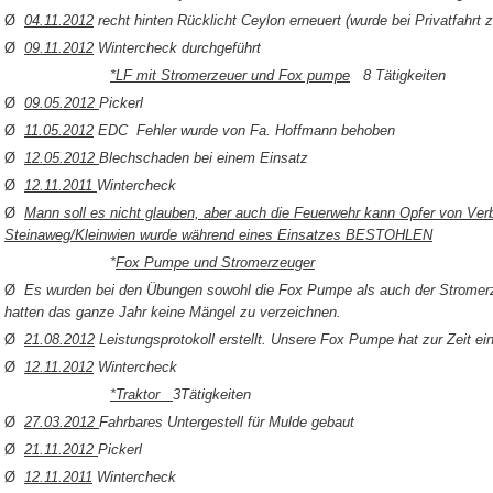
Ø
04.11.2012
recht hinten Rücklicht Ceylon erneuert (wurde bei Privatfahrt z
Ø
09.11.2012
Wintercheck durchgeführt
*LF mit Stromerzeuer und Fox pumpe
8 Tätigkeiten
Ø
09.05.2012
Pickerl
Ø
11.05.2012
EDC Fehler wurde von Fa. Hoffmann behoben
Ø
12.05.2012
Blechschaden bei einem Einsatz
Ø
12.11.2011
Wintercheck
Ø
Mann soll es nicht glauben, aber auch die Feuerwehr kann Opfer von Ver
Steinaweg/Kleinwien wurde während eines Einsatzes BESTOHLEN
*
Fox Pumpe und Stromerzeuger
Ø
Es wurden bei den Übungen sowohl die Fox Pumpe als auch der Stromerz
hatten das ganze Jahr keine Mängel zu verzeichnen.
Ø
21.08.2012
Leistungsprotokoll erstellt. Unsere Fox Pumpe hat zur Zeit ein
Ø
12.11.2012
Wintercheck
*Traktor
3Tätigkeiten
Ø
27.03.2012
Fahrbares Untergestell für Mulde gebaut
Ø
21.11.2012
Pickerl
Ø
12.11.2011
Wintercheck