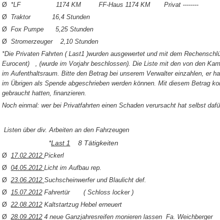
Ø
*LF 1174 KM FF-Haus 1174 KM Privat --------
Ø
Traktor 16,4 Stunden
Ø
Fox Pumpe 5,25 Stunden
Ø
Stromerzeuger 2,10 Stunden
*Die Privaten Fahrten ( Last1 )wurden ausgewertet und mit dem Rechenschlü
Eurocent) , (wurde im Vorjahr beschlossen). Die Liste mit den von den K
im Aufenthaltsraum. Bitte den Betrag bei unserem Verwalter einzahlen, er ha
im Übrigen als Spende abgeschrieben werden können. Mit diesem Betrag konnt
gebraucht hatten, finanzieren.
Noch einmal: wer bei Privatfahrten einen Schaden verursacht hat selbst da
Listen über div. Arbeiten an den Fahrzeugen
*
Last 1
8 Tätigkeiten
Ø
17.02.2012
Pickerl
Ø
04.05.2012
Licht im Aufbau rep.
Ø
23.06.2012
Suchscheinwerfer und Blaulicht def.
Ø
15.07.2012
Fahrertür ( Schloss locker )
Ø
22.08.2012
Kaltstartzug Hebel erneuert
Ø
28.09.2012
4 neue Ganzjahresreifen monieren lassen Fa. Weichberger