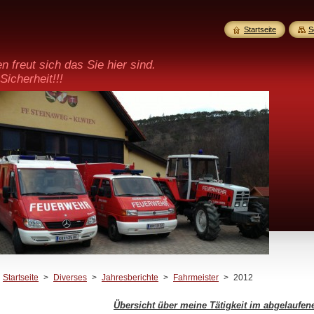
Startseite
S
 freut sich das Sie hier sind.
Sicherheit!!!
Startseite
>
Diverses
>
Jahresberichte
>
Fahrmeister
>
2012
Übersicht über meine Tätigkeit im abgelaufen